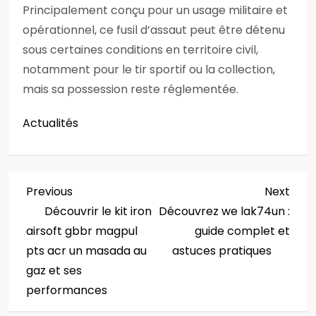
Principalement conçu pour un usage militaire et
opérationnel, ce fusil d’assaut peut être détenu
sous certaines conditions en territoire civil,
notamment pour le tir sportif ou la collection,
mais sa possession reste réglementée.
Actualités
N
Previous
Next
Previous
Next
Post
Post
Découvrir le kit iron
Découvrez we lak74un :
a
airsoft gbbr magpul
guide complet et
v
pts acr un masada au
astuces pratiques
gaz et ses
i
performances