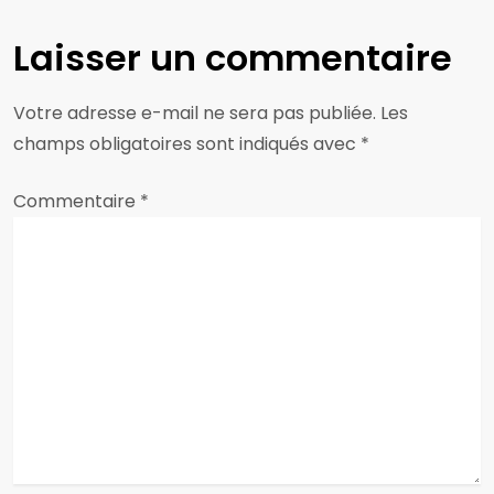
g
a
Laisser un commentaire
t
Votre adresse e-mail ne sera pas publiée.
Les
i
champs obligatoires sont indiqués avec
*
o
Commentaire
*
n
d
e
l
’
a