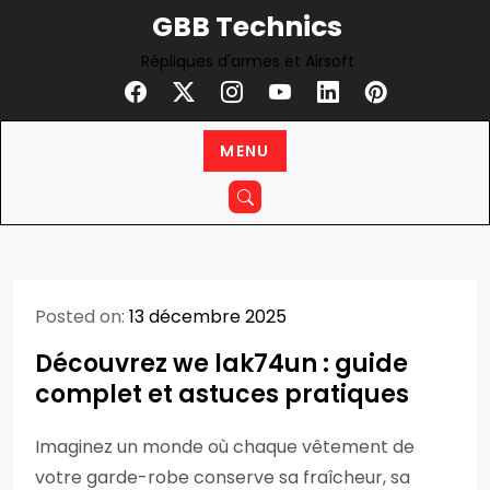
Skip
GBB Technics
to
Répliques d'armes et Airsoft
content
MENU
Posted on:
13 décembre 2025
Découvrez we lak74un : guide
complet et astuces pratiques
Imaginez un monde où chaque vêtement de
votre garde-robe conserve sa fraîcheur, sa