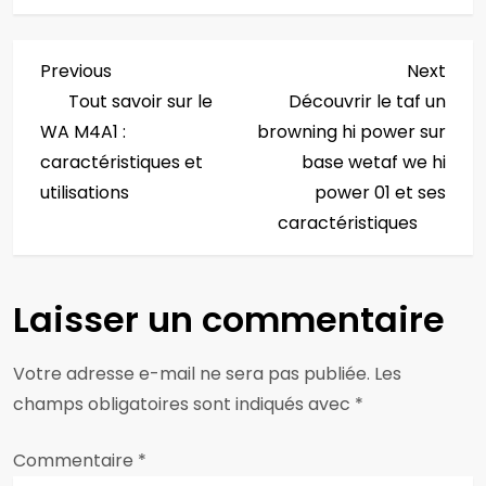
N
Previous
Next
Previous
Next
Post
Post
Tout savoir sur le
Découvrir le taf un
a
WA M4A1 :
browning hi power sur
v
caractéristiques et
base wetaf we hi
utilisations
power 01 et ses
i
caractéristiques
g
a
Laisser un commentaire
t
Votre adresse e-mail ne sera pas publiée.
Les
i
champs obligatoires sont indiqués avec
*
o
Commentaire
*