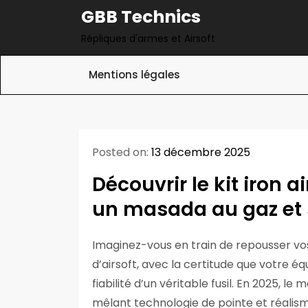
Skip
GBB Technics
to
Répliques d'armes et Airsoft
content
Mentions légales
Posted on:
13 décembre 2025
Découvrir le kit iron 
un masada au gaz et
Imaginez-vous en train de repousser vo
d’airsoft, avec la certitude que votre é
fiabilité d’un véritable fusil. En 2025, l
mêlant technologie de pointe et réalism