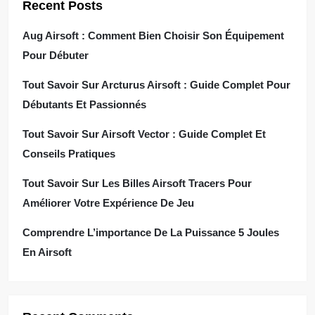
Recent Posts
t
Aug Airsoft : Comment Bien Choisir Son Équipement
i
Pour Débuter
o
Tout Savoir Sur Arcturus Airsoft : Guide Complet Pour
Débutants Et Passionnés
n
Tout Savoir Sur Airsoft Vector : Guide Complet Et
d
Conseils Pratiques
e
Tout Savoir Sur Les Billes Airsoft Tracers Pour
Améliorer Votre Expérience De Jeu
s
Comprendre L’importance De La Puissance 5 Joules
p
En Airsoft
u
b