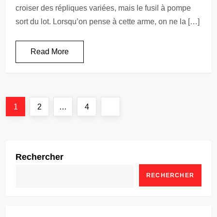
croiser des répliques variées, mais le fusil à pompe
sort du lot. Lorsqu’on pense à cette arme, on ne la […]
Read More
P
Page
Page
Page
Next
1
2
…
4
a
page
g
Rechercher
i
RECHERCHER
n
a