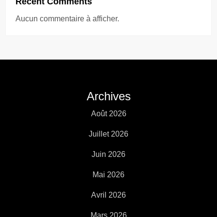
Recent Comments
l
Aucun commentaire à afficher.
i
c
a
Archives
t
Août 2026
i
Juillet 2026
o
Juin 2026
n
Mai 2026
s
Avril 2026
Mars 2026