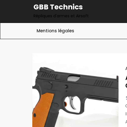
Skip
GBB Technics
to
Répliques d'armes et Airsoft
content
Mentions légales