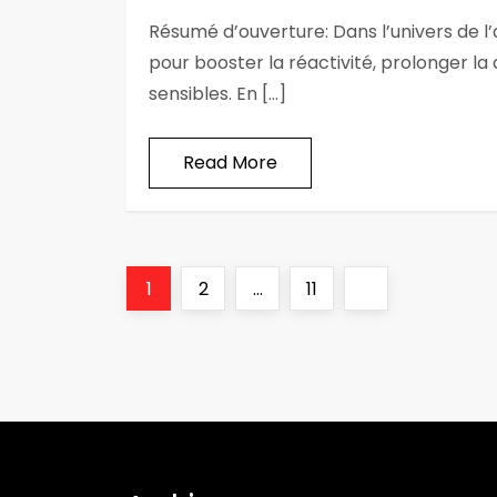
Résumé d’ouverture: Dans l’univers de l
pour booster la réactivité, prolonger la 
sensibles. En […]
Read More
P
Page
Page
Page
Next
1
2
…
11
a
page
g
i
n