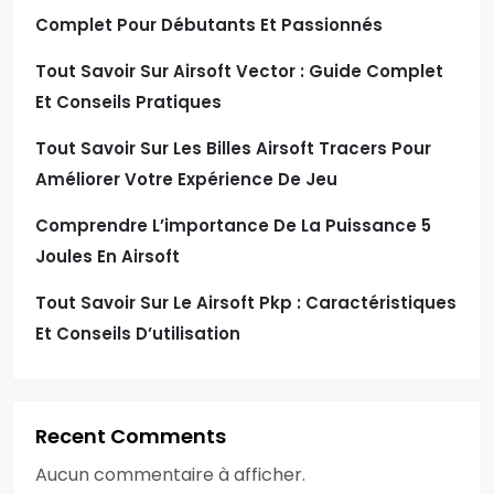
i
Complet Pour Débutants Et Passionnés
o
Tout Savoir Sur Airsoft Vector : Guide Complet
Et Conseils Pratiques
n
Tout Savoir Sur Les Billes Airsoft Tracers Pour
d
Améliorer Votre Expérience De Jeu
e
Comprendre L’importance De La Puissance 5
s
Joules En Airsoft
Tout Savoir Sur Le Airsoft Pkp : Caractéristiques
p
Et Conseils D’utilisation
u
b
Recent Comments
l
Aucun commentaire à afficher.