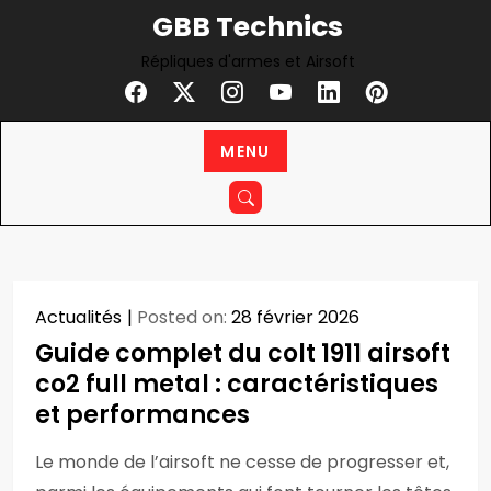
Skip
GBB Technics
to
Répliques d'armes et Airsoft
content
MENU
Actualités
Posted on:
28 février 2026
Guide complet du colt 1911 airsoft
co2 full metal : caractéristiques
et performances
Le monde de l’airsoft ne cesse de progresser et,