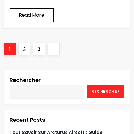
Read More
P
Page
Page
Page
Next
1
2
3
a
page
g
Rechercher
i
RECHERCHER
n
a
Recent Posts
t
Tout Savoir Sur Arcturus Airsoft : Guide