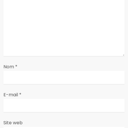
n
d
e
l
’
a
Nom
*
r
t
E-mail
*
i
c
Site web