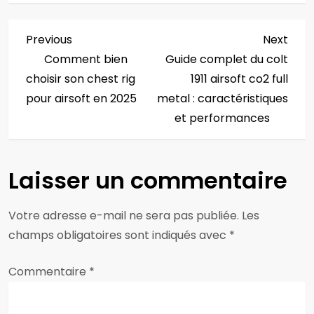
N
Previous
Next
Previous
Next
Post
Post
Comment bien
Guide complet du colt
a
choisir son chest rig
1911 airsoft co2 full
v
pour airsoft en 2025
metal : caractéristiques
et performances
i
g
Laisser un commentaire
a
Votre adresse e-mail ne sera pas publiée.
Les
t
champs obligatoires sont indiqués avec
*
i
Commentaire
*
o