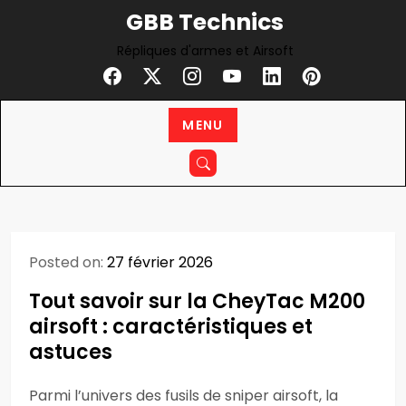
Skip
GBB Technics
to
Répliques d'armes et Airsoft
content
MENU
Posted on:
27 février 2026
Tout savoir sur la CheyTac M200
airsoft : caractéristiques et
astuces
Parmi l’univers des fusils de sniper airsoft, la