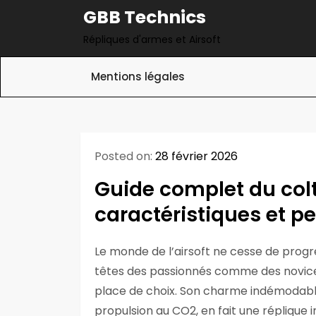
Skip
GBB Technics
to
Répliques d'armes et Airsoft
content
Mentions légales
Posted on:
28 février 2026
Guide complet du colt 1
caractéristiques et 
Le monde de l’airsoft ne cesse de progr
têtes des passionnés comme des novice
place de choix. Son charme indémodable
propulsion au CO2, en fait une réplique 