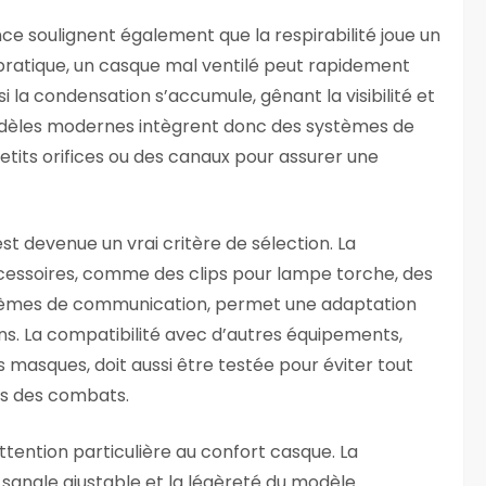
nce soulignent également que la respirabilité joue un
 pratique, un casque mal ventilé peut rapidement
i la condensation s’accumule, gênant la visibilité et
modèles modernes intègrent donc des systèmes de
etits orifices ou des canaux pour assurer une
st devenue un vrai critère de sélection. La
accessoires, comme des clips pour lampe torche, des
ystèmes de communication, permet une adaptation
ains. La compatibilité avec d’autres équipements,
 masques, doit aussi être testée pour éviter tout
ors des combats.
ttention particulière au confort casque. La
 sangle ajustable et la légèreté du modèle