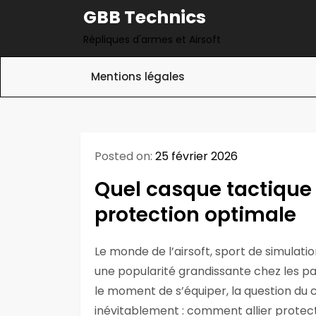
Skip
GBB Technics
to
Répliques d'armes et Airsoft
content
Mentions légales
Posted on:
25 février 2026
Quel casque tactique 
protection optimale
Le monde de l’airsoft, sport de simulati
une popularité grandissante chez les pa
le moment de s’équiper, la question du 
inévitablement : comment allier protecti