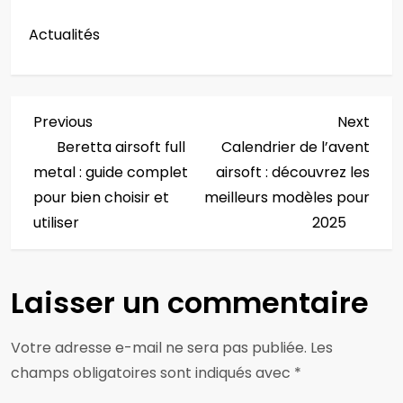
Actualités
N
Previous
Next
Previous
Next
Post
Post
Beretta airsoft full
Calendrier de l’avent
a
metal : guide complet
airsoft : découvrez les
v
pour bien choisir et
meilleurs modèles pour
utiliser
2025
i
g
Laisser un commentaire
a
Votre adresse e-mail ne sera pas publiée.
Les
t
champs obligatoires sont indiqués avec
*