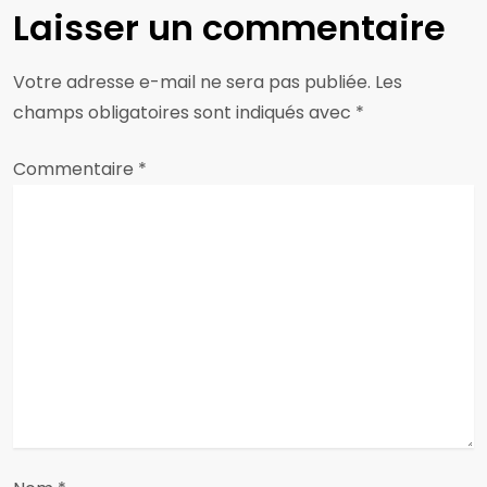
g
Laisser un commentaire
a
Votre adresse e-mail ne sera pas publiée.
Les
t
champs obligatoires sont indiqués avec
*
i
Commentaire
*
o
n
d
e
l
’