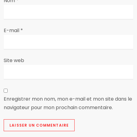
a
Nom
*
r
t
E-mail
*
i
c
Site web
l
e
Enregistrer mon nom, mon e-mail et mon site dans le
navigateur pour mon prochain commentaire.