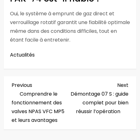
Oui, le système à emprunt de gaz direct et
verrouillage rotatif garantit une fiabilité optimale
même dans des conditions difficiles, tout en
étant facile à entretenir.
Actualités
N
Previous
Next
Previous
Next
Post
Post
Comprendre le
Démontage 07 S : guide
a
fonctionnement des
complet pour bien
v
valves NPAS VFC MP5
réussir l’opération
et leurs avantages
i