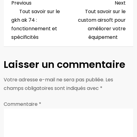
N
Previous
Next
Previous
Next
Post
Post
Tout savoir sur le
Tout savoir sur le
a
gkh ak 74 :
custom airsoft pour
v
fonctionnement et
améliorer votre
spécificités
équipement
i
g
Laisser un commentaire
a
Votre adresse e-mail ne sera pas publiée.
Les
t
champs obligatoires sont indiqués avec
*
i
Commentaire
*
o
n