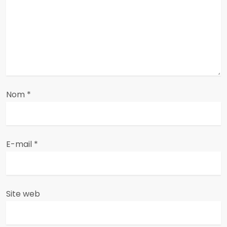
d
e
l
’
a
Nom
*
r
t
E-mail
*
i
c
Site web
l