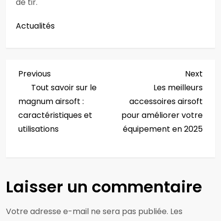
de tir.
Actualités
N
Previous
Next
Previous
Next
Post
Post
Tout savoir sur le
Les meilleurs
a
magnum airsoft :
accessoires airsoft
v
caractéristiques et
pour améliorer votre
utilisations
équipement en 2025
i
g
a
Laisser un commentaire
t
Votre adresse e-mail ne sera pas publiée.
Les