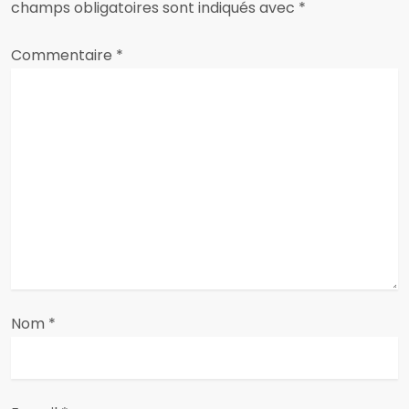
i
champs obligatoires sont indiqués avec
*
o
Commentaire
*
n
d
e
l
’
a
Nom
*
r
t