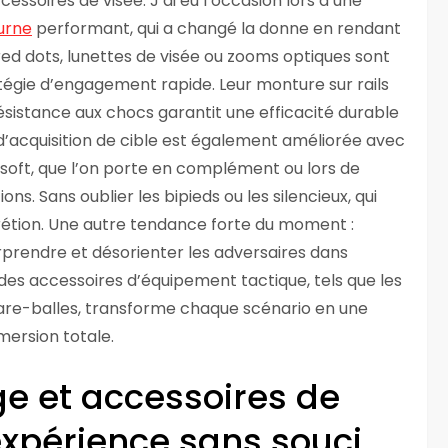
ccessoires de visée. J’ai eu l’occasion lors d’une
urne
performant, qui a changé la donne en rendant
 red dots, lunettes de visée ou zooms optiques sont
tégie d’engagement rapide. Leur monture sur rails
résistance aux chocs garantit une efficacité durable
 d’acquisition de cible est également améliorée avec
soft, que l’on porte en complément ou lors de
ons. Sans oublier les bipieds ou les silencieux, qui
rétion. Une autre tendance forte du moment :
urprendre et désorienter les adversaires dans
 des accessoires d’équipement tactique, tels que les
pare-balles, transforme chaque scénario en une
mersion totale.
ge et accessoires de
expérience sans souci