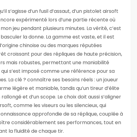
’il s’agisse d’un fusil d’assaut, d’un pistolet airsoft
ai encore expérimenté lors d’une partie récente où
on jeu pendant plusieurs minutes. La vérité, c’est
 basculer la donne. La gamme est vaste, et il est
d’origine chinoise ou des marques réputées
érêt croissant pour des répliques de haute précision,
s mais robustes, permettant une maniabilité
, qui s’est imposé comme une référence pour sa
es. La clé ? connaître ses besoins réels : un joueur
rme légère et maniable, tandis qu’un tireur d’élite
llongé et d’un scope. Le choix doit aussi s’aligner
soft, comme les viseurs ou les silencieux, qui
La connaissance approfondie de sa réplique, couplée à
oître considérablement ses performances, tout en
t la fluidité de chaque tir.