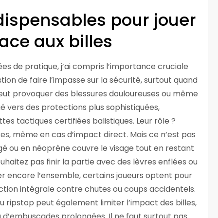
ndispensables pour jouer
ace aux billes
es de pratique, j’ai compris l’importance cruciale
ion de faire l’impasse sur la sécurité, surtout quand
e peut provoquer des blessures douloureuses ou même
 vers des protections plus sophistiquées,
 tactiques certifiées balistiques. Leur rôle ?
ires, même en cas d’impact direct. Mais ce n’est pas
agé ou en néoprène couvre le visage tout en restant
ouhaitez pas finir la partie avec des lèvres enflées ou
 encore l’ensemble, certains joueurs optent pour
ction intégrale contre chutes ou coups accidentels.
u ripstop peut également limiter l’impact des billes,
ou d’embuscades prolongées. Il ne faut surtout pas