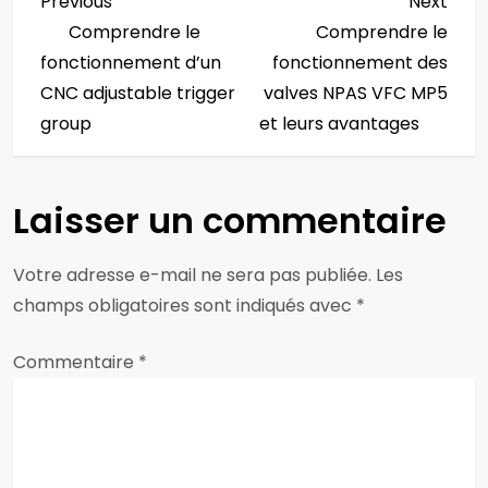
N
Previous
Next
Previous
Next
Post
Post
Comprendre le
Comprendre le
a
fonctionnement d’un
fonctionnement des
v
CNC adjustable trigger
valves NPAS VFC MP5
group
et leurs avantages
i
g
Laisser un commentaire
a
Votre adresse e-mail ne sera pas publiée.
Les
t
champs obligatoires sont indiqués avec
*
i
Commentaire
*
o
n