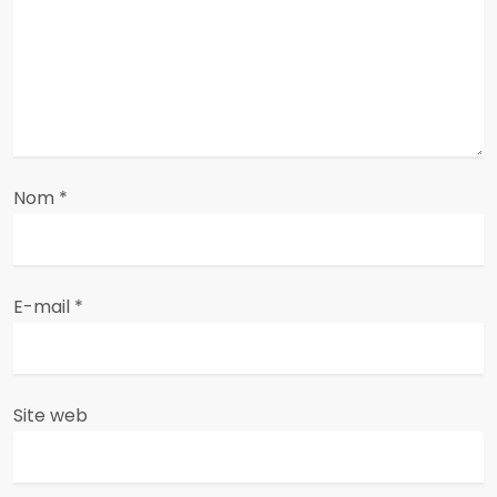
d
e
l
’
a
Nom
*
r
t
E-mail
*
i
c
Site web
l
e