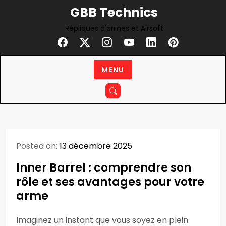
Skip
GBB Technics
to
Répliques d'armes et Airsoft
content
MENU
Posted on:
13 décembre 2025
Inner Barrel : comprendre son
rôle et ses avantages pour votre
arme
Imaginez un instant que vous soyez en plein