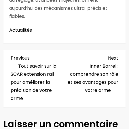
du réglage, avancées majeures, offrent
aujourd’hui des mécanismes ultra-précis et
fiables.
Actualités
N
Previous
Next
Previous
Next
Post
Post
Tout savoir sur la
Inner Barrel :
a
SCAR extension rail
comprendre son rôle
v
pour améliorer la
et ses avantages pour
précision de votre
votre arme
i
arme
g
a
Laisser un commentaire