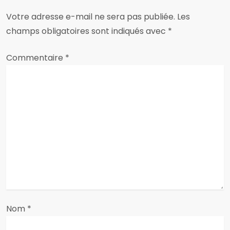
t
Votre adresse e-mail ne sera pas publiée.
Les
i
champs obligatoires sont indiqués avec
*
o
Commentaire
*
n
d
e
l
’
a
Nom
*
r