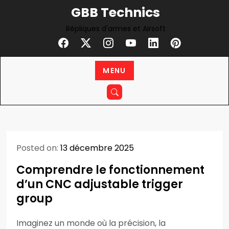
Skip
GBB Technics
to
Répliques d'armes et Airsoft
content
MENU
Posted on:
13 décembre 2025
Comprendre le fonctionnement
d’un CNC adjustable trigger
group
Imaginez un monde où la précision, la