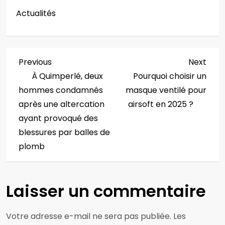
Actualités
N
Previous
Next
Previous
Next
Post
Post
À Quimperlé, deux
Pourquoi choisir un
a
hommes condamnés
masque ventilé pour
v
après une altercation
airsoft en 2025 ?
ayant provoqué des
i
blessures par balles de
plomb
g
a
Laisser un commentaire
t
i
Votre adresse e-mail ne sera pas publiée.
Les