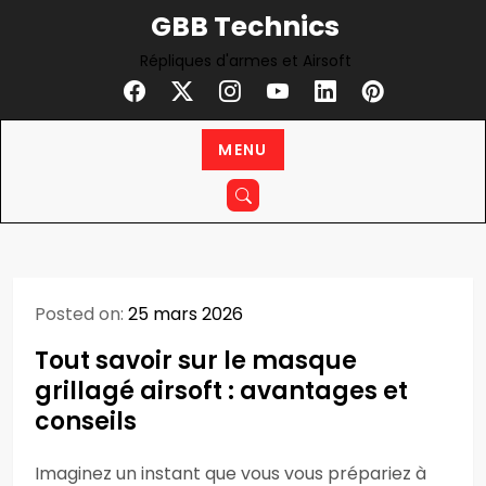
Skip
GBB Technics
to
Répliques d'armes et Airsoft
content
MENU
Posted on:
25 mars 2026
Tout savoir sur le masque
grillagé airsoft : avantages et
conseils
Imaginez un instant que vous vous prépariez à