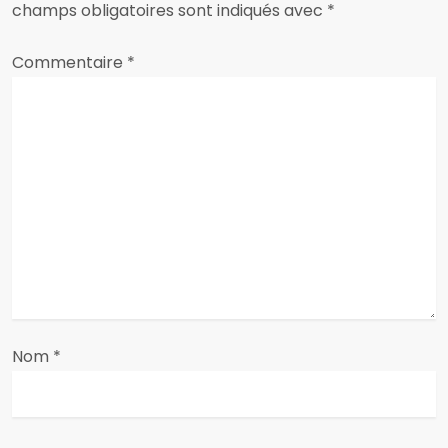
champs obligatoires sont indiqués avec
*
o
Commentaire
*
n
d
e
l
’
a
r
Nom
*
t
i