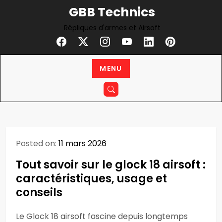
Skip
GBB Technics
to
Répliques d'armes et Airsoft
content
MENU
Posted on:
11 mars 2026
Tout savoir sur le glock 18 airsoft :
caractéristiques, usage et
conseils
Le Glock 18 airsoft fascine depuis longtemps