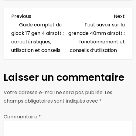
N
Previous
Next
Previous
Next
Post
Post
Guide complet du
Tout savoir sur la
a
glock 17 gen 4 airsoft :
grenade 40mm airsoft :
v
caractéristiques,
fonctionnement et
utilisation et conseils
conseils d’utilisation
i
g
Laisser un commentaire
a
Votre adresse e-mail ne sera pas publiée.
Les
t
champs obligatoires sont indiqués avec
*
i
Commentaire
*
o