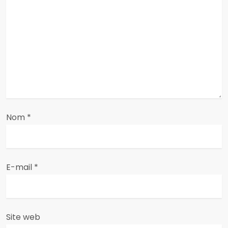
n
d
e
l
’
a
Nom
*
r
t
E-mail
*
i
c
Site web