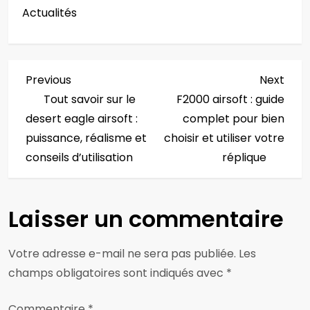
Actualités
N
Previous
Next
Previous
Next
Post
Post
Tout savoir sur le
F2000 airsoft : guide
a
desert eagle airsoft :
complet pour bien
v
puissance, réalisme et
choisir et utiliser votre
conseils d’utilisation
réplique
i
g
Laisser un commentaire
a
Votre adresse e-mail ne sera pas publiée.
Les
t
champs obligatoires sont indiqués avec
*
i
Commentaire
*