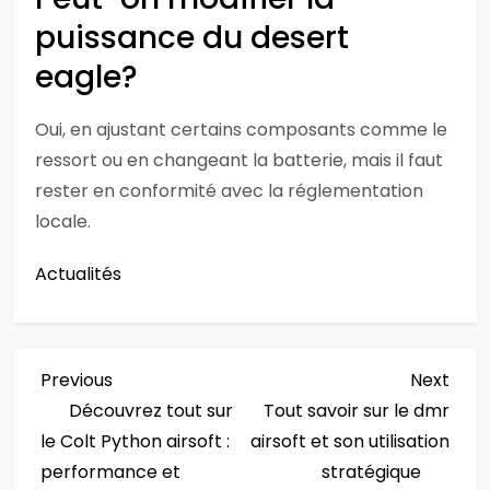
puissance du desert
eagle?
Oui, en ajustant certains composants comme le
ressort ou en changeant la batterie, mais il faut
rester en conformité avec la réglementation
locale.
Actualités
N
Previous
Next
Previous
Next
Post
Post
Découvrez tout sur
Tout savoir sur le dmr
a
le Colt Python airsoft :
airsoft et son utilisation
v
performance et
stratégique