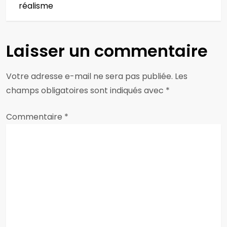
réalisme
i
g
Laisser un commentaire
a
Votre adresse e-mail ne sera pas publiée.
Les
t
champs obligatoires sont indiqués avec
*
i
Commentaire
*
o
n
d
e
l