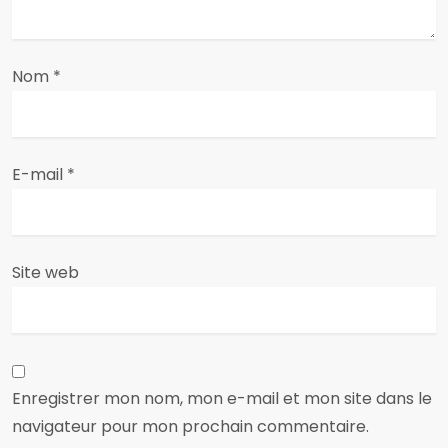
’
a
Nom
*
r
t
E-mail
*
i
c
Site web
l
e
Enregistrer mon nom, mon e-mail et mon site dans le
navigateur pour mon prochain commentaire.