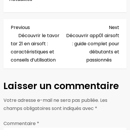
N
Previous
Next
Previous
Next
Post
Post
Découvrir le tavor
Découvrir app01 airsoft
a
tar 21 en airsoft :
: guide complet pour
v
caractéristiques et
débutants et
conseils d’utilisation
passionnés
i
g
Laisser un commentaire
a
Votre adresse e-mail ne sera pas publiée.
Les
t
champs obligatoires sont indiqués avec
*
i
Commentaire
*