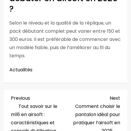
?
Selon le niveau et la qualité de la réplique, un
pack débutant complet peut varier entre 150 et
300 euros. Il est préférable de commencer avec
un modèle fiable, puis de l’améliorer au fil du
temps.
Actualités
N
Previous
Next
Previous
Next
Post
Post
Tout savoir sur le
Comment choisir le
a
m16 en airsoft :
pantalon idéal pour
v
caractéristiques et
pratiquer l’airsoft en
conseils d’utilisation
2025