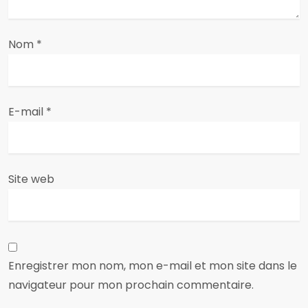
’
a
Nom
*
r
t
E-mail
*
i
c
Site web
l
e
Enregistrer mon nom, mon e-mail et mon site dans le
navigateur pour mon prochain commentaire.