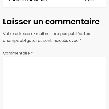
i
g
Laisser un commentaire
a
Votre adresse e-mail ne sera pas publiée.
Les
t
champs obligatoires sont indiqués avec
*
i
Commentaire
*
o
n
d
e
l