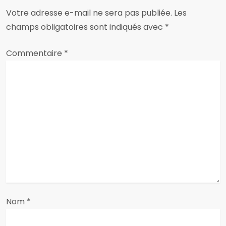
a
Votre adresse e-mail ne sera pas publiée.
Les
t
champs obligatoires sont indiqués avec
*
i
Commentaire
*
o
n
d
e
l
’
a
Nom
*
r