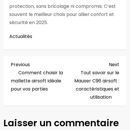
protection, sans bricolage ni compromis. C’est
souvent le meilleur choix pour allier confort et
sécurité en 2025.
Actualités
N
Previous
Next
Previous
Next
Post
Post
Comment choisir la
Tout savoir sur le
a
mallette airsoft idéale
Mauser C96 airsoft :
v
pour vos parties
caractéristiques et
utilisation
i
g
Laisser un commentaire