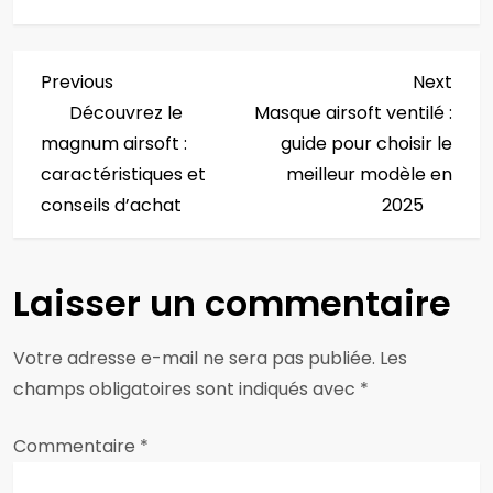
N
Previous
Next
Previous
Next
Post
Post
Découvrez le
Masque airsoft ventilé :
a
magnum airsoft :
guide pour choisir le
v
caractéristiques et
meilleur modèle en
conseils d’achat
2025
i
g
Laisser un commentaire
a
Votre adresse e-mail ne sera pas publiée.
Les
t
champs obligatoires sont indiqués avec
*
i
Commentaire
*
o