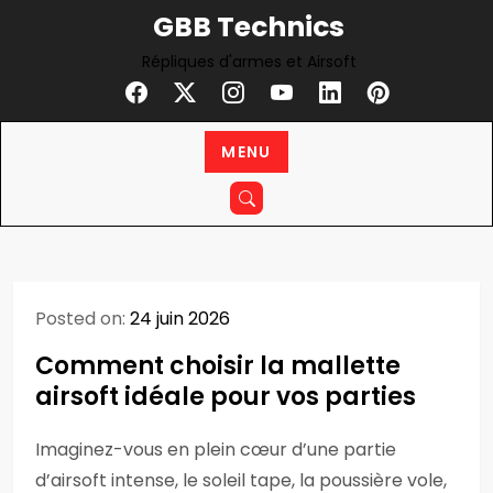
Skip
GBB Technics
to
Répliques d'armes et Airsoft
content
MENU
Posted on:
24 juin 2026
Comment choisir la mallette
airsoft idéale pour vos parties
Imaginez-vous en plein cœur d’une partie
d’airsoft intense, le soleil tape, la poussière vole,