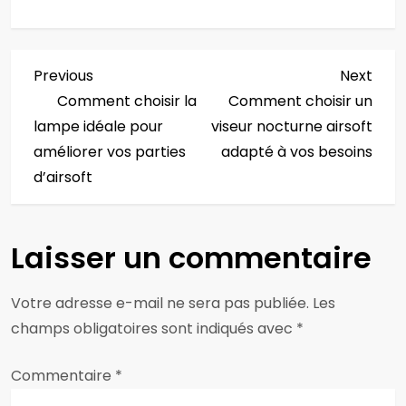
N
Previous
Next
Previous
Next
Post
Post
Comment choisir la
Comment choisir un
a
lampe idéale pour
viseur nocturne airsoft
v
améliorer vos parties
adapté à vos besoins
d’airsoft
i
g
Laisser un commentaire
a
Votre adresse e-mail ne sera pas publiée.
Les
t
champs obligatoires sont indiqués avec
*
i
Commentaire
*
o