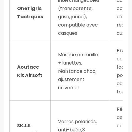
interchangeables
dans l
OneTigris
(transparente,
condit
Tactiques
grise, jaune),
d’écla
compatible avec
résist
casques
aux i
Protec
Masque en maille
compl
+ lunettes,
Aoutacc
facile 
résistance choc,
Kit Airsoft
porter
ajustement
adapt
universel
tous
Réduc
des ref
Verres polarisés,
SKJJL
confor
anti-buée,3