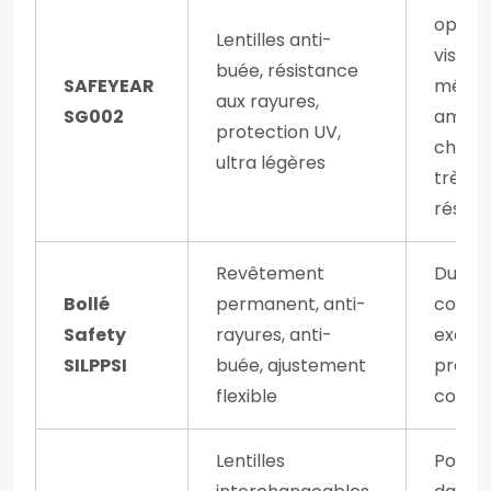
optima
Lentilles anti-
vision 
buée, résistance
SAFEYEAR
même
aux rayures,
SG002
ambia
protection UV,
chaud
ultra légères
très
résist
Revêtement
Durabil
Bollé
permanent, anti-
confor
Safety
rayures, anti-
excell
SILPPSI
buée, ajustement
protec
flexible
contr
Lentilles
Polyv