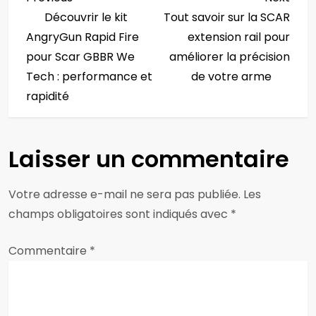
N
Post
Post
Découvrir le kit
Tout savoir sur la SCAR
a
AngryGun Rapid Fire
extension rail pour
v
pour Scar GBBR We
améliorer la précision
Tech : performance et
de votre arme
i
rapidité
g
a
Laisser un commentaire
t
Votre adresse e-mail ne sera pas publiée.
Les
i
champs obligatoires sont indiqués avec
*
o
Commentaire
*
n
d