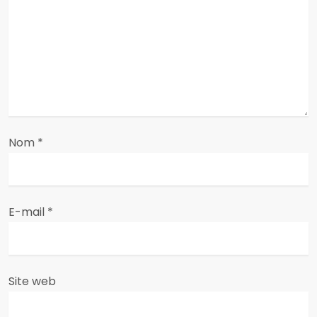
e
l
’
a
Nom
*
r
t
i
E-mail
*
c
l
Site web
e