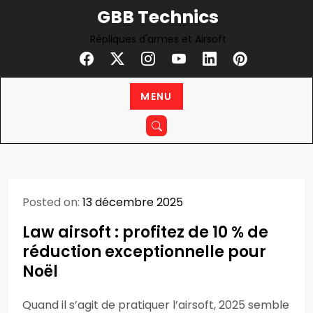
Skip
GBB Technics
to
Répliques d'armes et Airsoft
content
MENU
Posted on:
13 décembre 2025
Law airsoft : profitez de 10 % de
réduction exceptionnelle pour
Noël
Quand il s’agit de pratiquer l’airsoft, 2025 semble