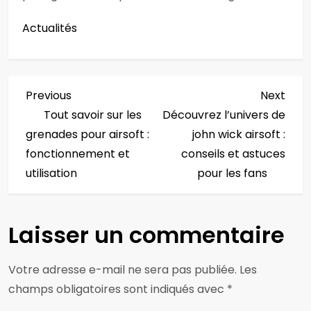
Actualités
N
Previous
Next
Previous
Next
Post
Post
Tout savoir sur les
Découvrez l’univers de
a
grenades pour airsoft :
john wick airsoft :
v
fonctionnement et
conseils et astuces
utilisation
pour les fans
i
g
Laisser un commentaire
a
Votre adresse e-mail ne sera pas publiée.
Les
t
champs obligatoires sont indiqués avec
*