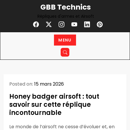
Skip
GBB Technics
to
Répliques d'armes et Airsoft
content
MENU
Posted on:
15 mars 2026
Honey badger airsoft : tout
savoir sur cette réplique
incontournable
Le monde de l’airsoft ne cesse d’évoluer et, en