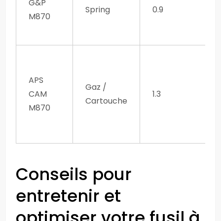
G&P
Spring
0.9
M870
APS
Gaz /
CAM
1.3
Cartouche
M870
Conseils pour
entretenir et
optimiser votre fusil à