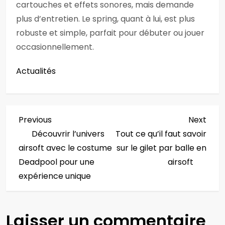
cartouches et effets sonores, mais demande
plus d’entretien. Le spring, quant à lui, est plus
robuste et simple, parfait pour débuter ou jouer
occasionnellement.
Actualités
N
Previous
Next
Previous
Next
Post
Post
Découvrir l’univers
Tout ce qu’il faut savoir
a
airsoft avec le costume
sur le gilet par balle en
v
Deadpool pour une
airsoft
expérience unique
i
g
Laisser un commentaire