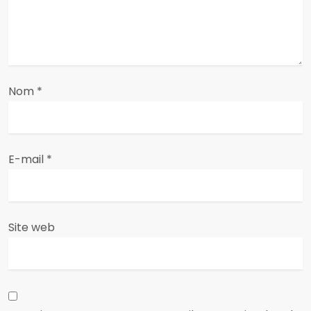
l
’
a
Nom
*
r
t
E-mail
*
i
c
Site web
l
e