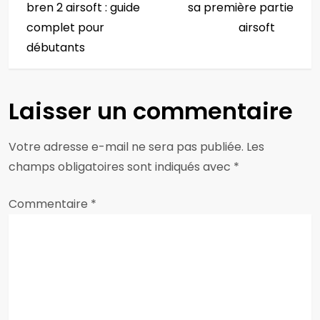
a
bren 2 airsoft : guide
sa première partie
v
complet pour
airsoft
débutants
i
g
Laisser un commentaire
a
Votre adresse e-mail ne sera pas publiée.
Les
t
champs obligatoires sont indiqués avec
*
i
Commentaire
*
o
n
d
e