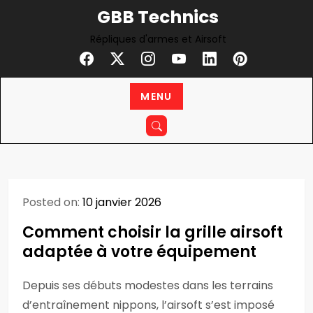
Skip
GBB Technics
to
Répliques d'armes et Airsoft
content
MENU
Posted on:
10 janvier 2026
Comment choisir la grille airsoft
adaptée à votre équipement
Depuis ses débuts modestes dans les terrains
d’entraînement nippons, l’airsoft s’est imposé