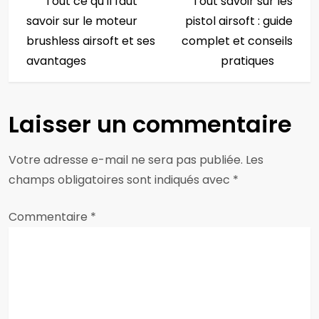
Post
Post
Tout ce qu’il faut
Tout savoir sur les
a
savoir sur le moteur
pistol airsoft : guide
v
brushless airsoft et ses
complet et conseils
avantages
pratiques
i
g
Laisser un commentaire
a
Votre adresse e-mail ne sera pas publiée.
Les
t
champs obligatoires sont indiqués avec
*
i
Commentaire
*
o
n
d