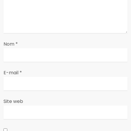
e
l
’
a
Nom
*
r
t
E-mail
*
i
c
Site web
l
e