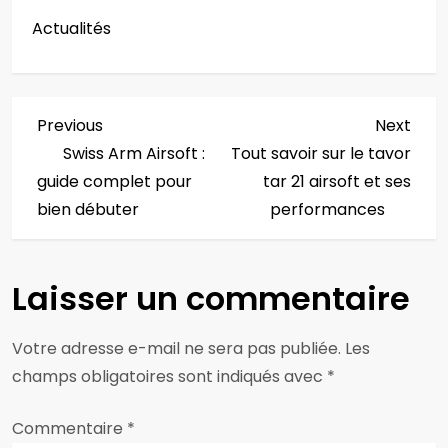
Actualités
N
Previous
Next
Previous
Next
Post
Post
Swiss Arm Airsoft :
Tout savoir sur le tavor
a
guide complet pour
tar 21 airsoft et ses
v
bien débuter
performances
i
Laisser un commentaire
g
a
Votre adresse e-mail ne sera pas publiée.
Les
champs obligatoires sont indiqués avec
*
t
Commentaire
i
*