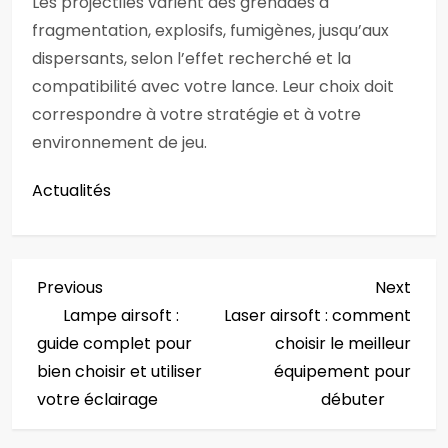
Les projectiles varient des grenades à
fragmentation, explosifs, fumigènes, jusqu’aux
dispersants, selon l’effet recherché et la
compatibilité avec votre lance. Leur choix doit
correspondre à votre stratégie et à votre
environnement de jeu.
Actualités
N
Previous
Next
Previous
Next
Post
Post
Lampe airsoft :
Laser airsoft : comment
a
guide complet pour
choisir le meilleur
v
bien choisir et utiliser
équipement pour
votre éclairage
débuter
i