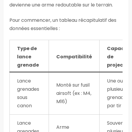
devienne une arme redoutable sur le terrain.
Pour commencer, un tableau récapitulatif des
données essentielles :
Type de
Capacité
lance
Compatibilité
de
grenade
projectile
Lance
Une ou
Monté sur fusil
grenades
plusieurs
airsoft (ex : M4,
sous
grenades
M16)
canon
par tir
Lance
Souvent
Arme
grenades
plusieurs