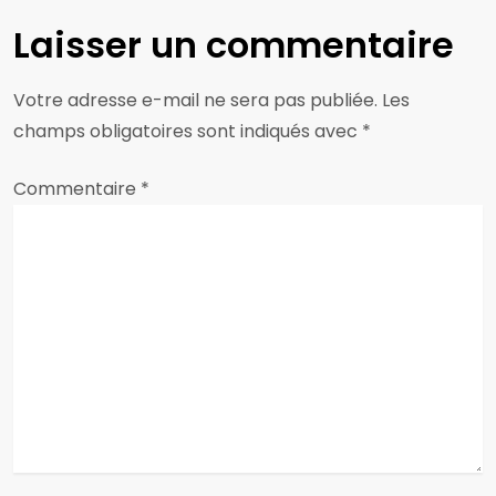
g
Laisser un commentaire
a
Votre adresse e-mail ne sera pas publiée.
Les
t
champs obligatoires sont indiqués avec
*
i
Commentaire
*
o
n
d
e
l
’