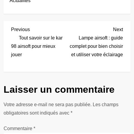
Actualités
N
Previous
Next
Previous
Next
Post
Post
Tout savoir sur le kar
Lampe airsoft : guide
a
98 airsoft pour mieux
complet pour bien choisir
jouer
et utiliser votre éclairage
v
i
g
Laisser un commentaire
a
Votre adresse e-mail ne sera pas publiée.
Les champs
t
obligatoires sont indiqués avec
*
i
Commentaire
*