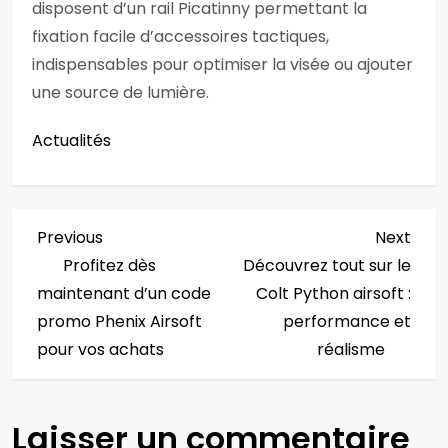
disposent d’un rail Picatinny permettant la
fixation facile d’accessoires tactiques,
indispensables pour optimiser la visée ou ajouter
une source de lumière.
Actualités
N
Previous
Next
Previous
Next
Post
Post
Profitez dès
Découvrez tout sur le
a
maintenant d’un code
Colt Python airsoft :
v
promo Phenix Airsoft
performance et
pour vos achats
réalisme
i
g
Laisser un commentaire