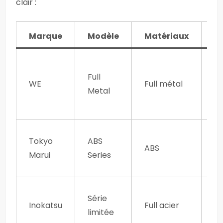
clair :
Marque
Modèle
Matériaux
S
Full
G
WE
Full métal
Metal
b
Tokyo
ABS
G
ABS
Marui
Series
(
Série
Inokatsu
Full acier
C
limitée