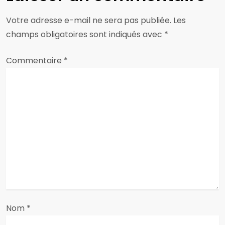
a
Votre adresse e-mail ne sera pas publiée.
Les
t
champs obligatoires sont indiqués avec
*
i
Commentaire
*
o
n
d
e
l
’
a
Nom
*