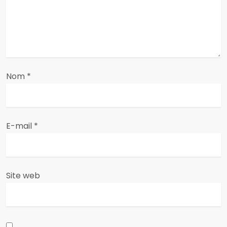
d
e
l
’
Nom
*
a
r
E-mail
*
t
i
c
Site web
l
e