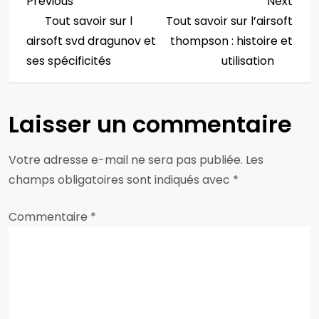
N
Previous
Next
Previous
Next
Post
Post
Tout savoir sur l
Tout savoir sur l’airsoft
a
airsoft svd dragunov et
thompson : histoire et
v
ses spécificités
utilisation
i
Laisser un commentaire
g
a
Votre adresse e-mail ne sera pas publiée.
Les
champs obligatoires sont indiqués avec
*
t
Commentaire
i
*
o
n