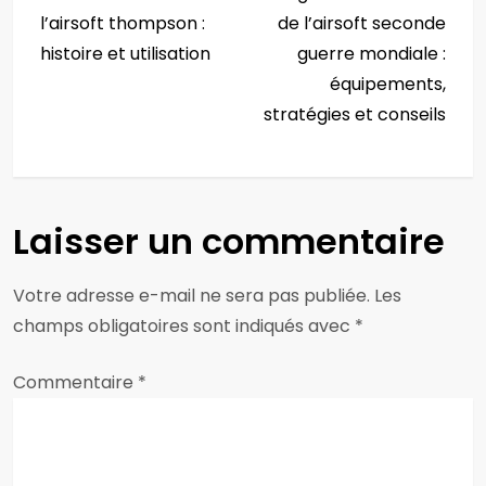
a
l’airsoft thompson :
de l’airsoft seconde
v
histoire et utilisation
guerre mondiale :
équipements,
i
stratégies et conseils
g
a
Laisser un commentaire
t
i
Votre adresse e-mail ne sera pas publiée.
Les
champs obligatoires sont indiqués avec
*
o
Commentaire
*
n
d