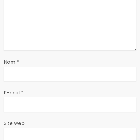
e
l
’
a
r
Nom
*
t
i
E-mail
*
c
l
e
Site web