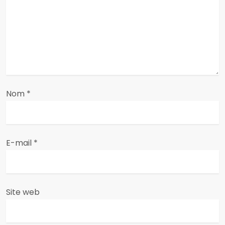
e
l
’
a
Nom
*
r
t
i
E-mail
*
c
l
Site web
e