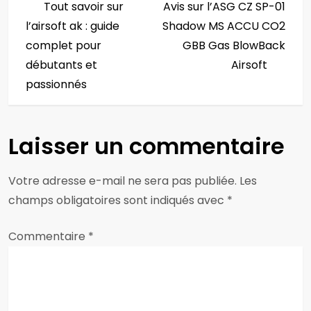
Post
Post
Tout savoir sur
Avis sur l’ASG CZ SP-01
a
l’airsoft ak : guide
Shadow MS ACCU CO2
v
complet pour
GBB Gas BlowBack
débutants et
Airsoft
i
passionnés
g
a
Laisser un commentaire
t
Votre adresse e-mail ne sera pas publiée.
Les
i
champs obligatoires sont indiqués avec
*
o
Commentaire
*
n
d