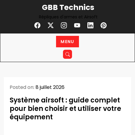
Skip
GBB Technics
to
Répliques d'armes et Airsoft
content
MENU
Posted on:
8 juillet 2026
Système airsoft : guide complet
pour bien choisir et utiliser votre
équipement