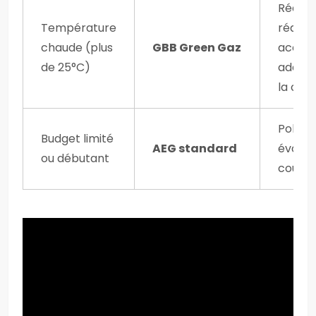
Réactiv
Température
réalis
chaude (plus
GBB Green Gaz
accru,
de 25°C)
adapta
la clim
Polyva
Budget limité
AEG standard
évoluti
ou débutant
coût 