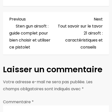
N
Previous
Next
Previous
Next
Post
Post
Sten gun airsoft :
Tout savoir sur le tavor
a
guide complet pour
21 airsoft :
v
bien choisir et utiliser
caractéristiques et
ce pistolet
conseils
i
g
Laisser un commentaire
a
Votre adresse e-mail ne sera pas publiée.
Les
t
champs obligatoires sont indiqués avec
*
i
Commentaire
*
o