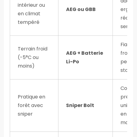
adapté
intérieur ou
AEG ou GBB
ergono
en climat
réalis
tempéré
sensat
Fiabili
Terrain froid
AEG + Batterie
froid,
(-5°C ou
Li-Po
perfo
moins)
stable
Consta
Pratique en
précisi
forêt avec
Sniper Bolt
uniqu
sniper
en mo
manue